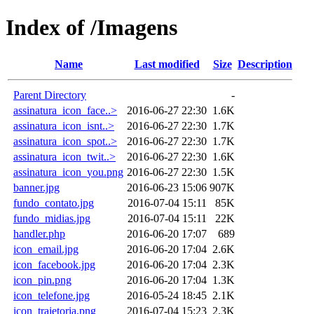
Index of /Imagens
Name
Last modified
Size
Description
Parent Directory
-
assinatura_icon_face..>
2016-06-27 22:30
1.6K
assinatura_icon_isnt..>
2016-06-27 22:30
1.7K
assinatura_icon_spot..>
2016-06-27 22:30
1.7K
assinatura_icon_twit..>
2016-06-27 22:30
1.6K
assinatura_icon_you.png
2016-06-27 22:30
1.5K
banner.jpg
2016-06-23 15:06
907K
fundo_contato.jpg
2016-07-04 15:11
85K
fundo_midias.jpg
2016-07-04 15:11
22K
handler.php
2016-06-20 17:07
689
icon_email.jpg
2016-06-20 17:04
2.6K
icon_facebook.jpg
2016-06-20 17:04
2.3K
icon_pin.png
2016-06-20 17:04
1.3K
icon_telefone.jpg
2016-05-24 18:45
2.1K
icon_trajetoria.png
2016-07-04 15:23
2.3K